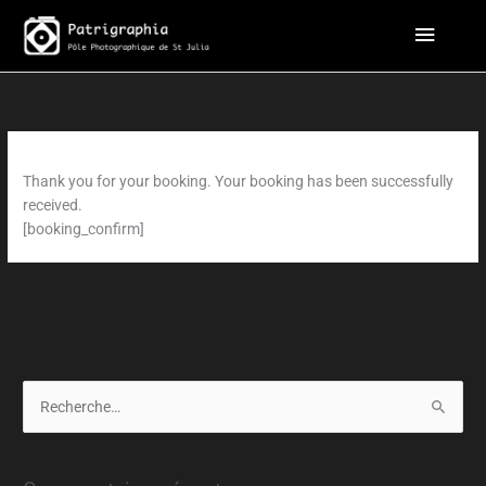
Aller
Menu
au
contenu
principa
Thank you for your booking. Your booking has been successfully
received.
[booking_confirm]
R
e
c