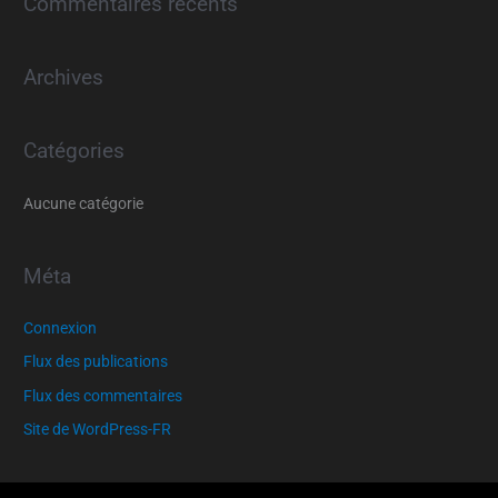
Commentaires récents
h
e
Archives
r
c
h
Catégories
e
r
Aucune catégorie
:
Méta
Connexion
Flux des publications
Flux des commentaires
Site de WordPress-FR