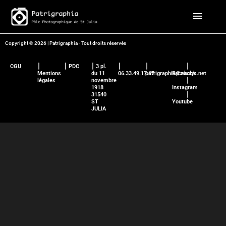
Aller
Menu
au
contenu
principa
Copyright © 2026 | Patrigraphia - Tout droits réservés
CGU
⎮
⎮ PDC
⎮ 3 pl.
⎮
⎮
⎮
Mentions
du 11
06.33.49.17.67
patrigraphia@zaclys.net
Facebook
légales
novembre
⎮
1918
Instagram
31540
⎮
ST
Youtube
JULIA