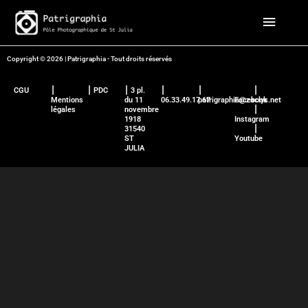
Aller
Menu
au
contenu
principa
Copyright © 2026 | Patrigraphia - Tout droits réservés
CGU
⎮
⎮ PDC
⎮ 3 pl.
⎮
⎮
⎮
Mentions
du 11
06.33.49.17.67
patrigraphia@zaclys.net
Facebook
légales
novembre
⎮
1918
Instagram
31540
⎮
ST
Youtube
JULIA