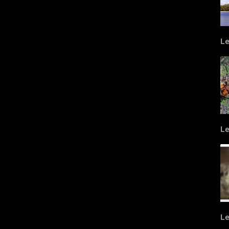
L
L
L