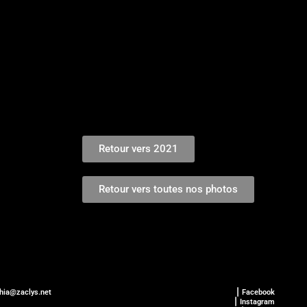
Retour vers 2021
Retour vers toutes nos photos
phia@zaclys.net
⎮ Facebook
⎮ Instagram