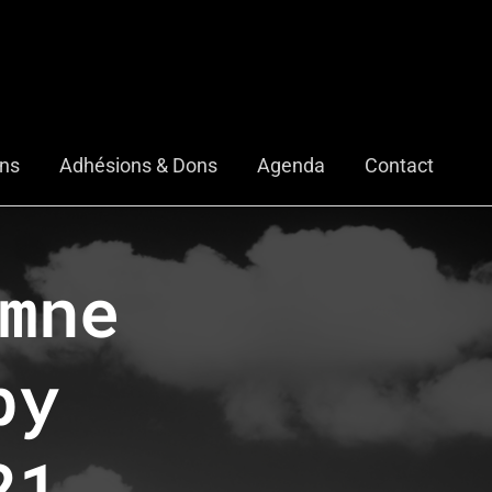
ons
Adhésions & Dons
Agenda
Contact
mne
py
21