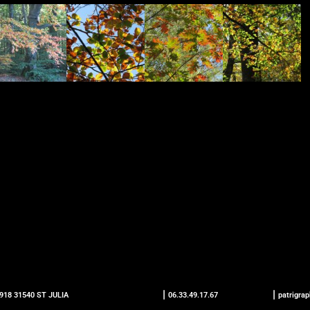
1918 31540 ST JULIA
⎮ 06.33.49.17.67
⎮ patrigra