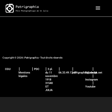
Aller
Menu
au
contenu
principa
Copyright © 2026 | Patrigraphia - Tout droits réservés
CGU
⎮
⎮ PDC
⎮ 3 pl.
⎮
⎮
⎮
Mentions
du 11
06.33.49.17.67
patrigraphia@zaclys.net
Facebook
légales
novembre
⎮
1918
Instagram
31540
⎮
ST
Youtube
JULIA