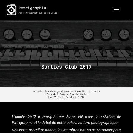
Aller
Menu
au
contenu
principa
Sorties Club 2017
Attention, les photographies ne sont pas libres de droits
– Code de la Propriété Intellectuelle –
– Loi 92-597 du 1er Juillet 1992 –
L’Année 2017 a marqué une étape clé avec la création de
Patrigraphia et le début de cette belle aventure photographique.
Dès cette première année, les membres ont pu se retrouver pour